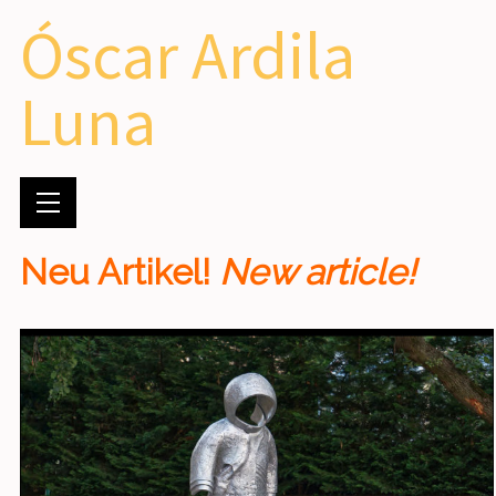
Óscar Ardila
Luna
Neu Artikel!
New article!